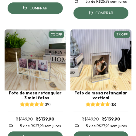
5
x de
R$25,98
sem juros
COMPRAR
COMPRAR
7
%
OFF
7
%
OFF
Foto de mesa retangular
Foto de mesa retangular
- 3 mini fotos
vertical
(19)
(15)
R$149,90
R$139,90
R$149,90
R$139,90
5
x de
R$27,98
sem juros
5
x de
R$27,98
sem juros