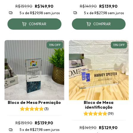
R$159,90
R$149,90
R$149,90
R$139,90
5
x de
R$29,98
sem juros
5
x de
R$27,98
sem juros
COMPRAR
COMPRAR
13
%
OFF
13
%
OFF
Bloco de Mesa Premiação
Bloco de Mesa
identificação
(3)
(19)
R$159,90
R$139,90
R$149,90
R$129,90
5
x de
R$27,98
sem juros