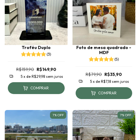
Troféu Duplo
Foto de mesa quadrado -
MDF
(3)
(5)
R$159,90
R$149,90
R$79,90
R$35,90
5
x de
R$29,98
sem juros
5
x de
R$7,18
sem juros
COMPRAR
COMPRAR
7
%
OFF
7
%
OFF