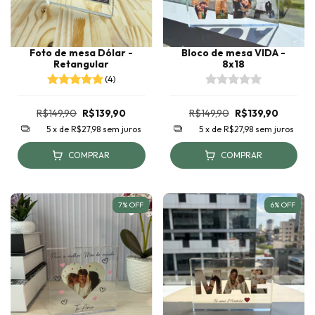
Foto de mesa Dólar -
Bloco de mesa VIDA -
Retangular
8x18
(4)
R$149,90
R$139,90
R$149,90
R$139,90
5
x de
R$27,98
sem juros
5
x de
R$27,98
sem juros
COMPRAR
COMPRAR
7
%
OFF
6
%
OFF