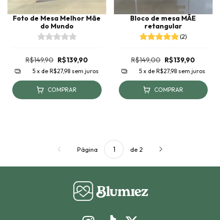
Foto de Mesa Melhor Mãe
Bloco de mesa MÃE
do Mundo
retangular
(2)
R$149,90
R$139,90
R$149,00
R$139,90
5
x de
R$27,98
sem juros
5
x de
R$27,98
sem juros
COMPRAR
COMPRAR
Página
de 2