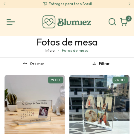
asil
Parcele em até 5x sem juros no cartão
0
Fotos de mesa
Início
Fotos de mesa
Ordenar
Filtrar
7
%
OFF
7
%
OFF