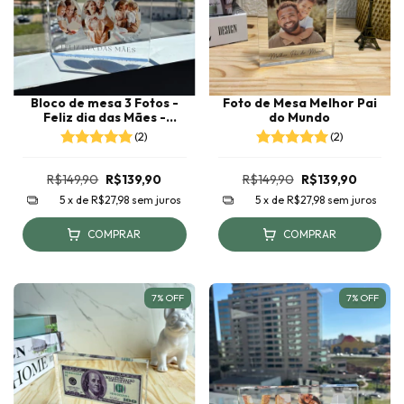
Bloco de mesa 3 Fotos -
Foto de Mesa Melhor Pai
Feliz dia das Mães -
do Mundo
retangular
(2)
(2)
R$149,90
R$139,90
R$149,90
R$139,90
5
x de
R$27,98
sem juros
5
x de
R$27,98
sem juros
COMPRAR
COMPRAR
7
%
OFF
7
%
OFF