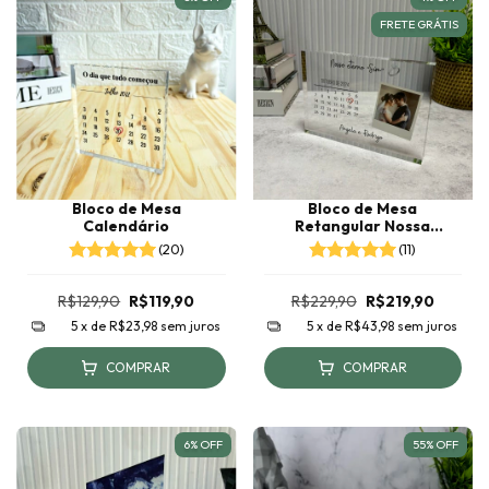
FRETE GRÁTIS
Bloco de Mesa
Bloco de Mesa
Calendário
Retangular Nossa
História 21x15
(20)
(11)
R$129,90
R$119,90
R$229,90
R$219,90
5
x de
R$23,98
sem juros
5
x de
R$43,98
sem juros
COMPRAR
COMPRAR
6
%
OFF
55
%
OFF