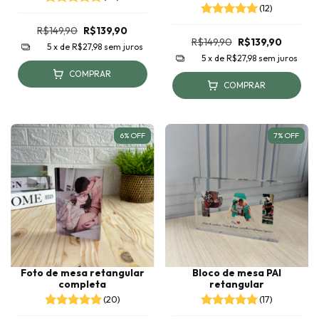
(12)
R$149,90
R$139,90
R$149,90
R$139,90
5
x de
R$27,98
sem juros
5
x de
R$27,98
sem juros
COMPRAR
COMPRAR
6
%
OFF
7
%
OFF
Foto de mesa retangular
Bloco de mesa PAI
completa
retangular
(20)
(17)