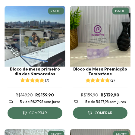
7
%
OFF
13
%
OFF
Bloco de mesa primeiro
Bloco de Mesa Premiação
dia dos Namorados
Tombstone
(7)
(2)
R$149,90
R$139,90
R$159,90
R$139,90
5
x de
R$27,98
sem juros
5
x de
R$27,98
sem juros
COMPRAR
COMPRAR
8
%
OFF
4
%
OFF