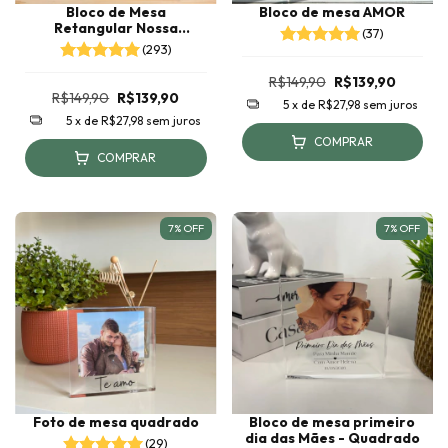
Bloco de Mesa
Bloco de mesa AMOR
Retangular Nossa
(37)
História
(293)
R$149,90
R$139,90
R$149,90
R$139,90
5
x de
R$27,98
sem juros
5
x de
R$27,98
sem juros
COMPRAR
COMPRAR
7
%
OFF
7
%
OFF
Foto de mesa quadrado
Bloco de mesa primeiro
dia das Mães - Quadrado
(29)