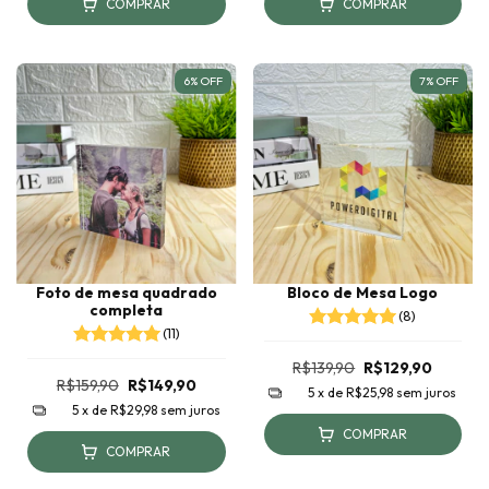
COMPRAR
COMPRAR
6
%
OFF
7
%
OFF
Foto de mesa quadrado
Bloco de Mesa Logo
completa
(8)
(11)
R$139,90
R$129,90
R$159,90
R$149,90
5
x de
R$25,98
sem juros
5
x de
R$29,98
sem juros
COMPRAR
COMPRAR